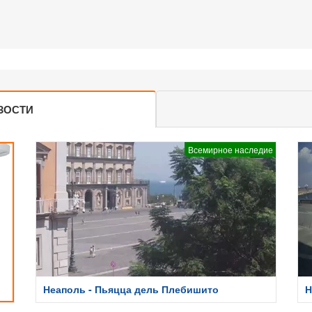
ЗОСТИ
Всемирное наследие
Неаполь - Пьяцца дель Плебишито
Н