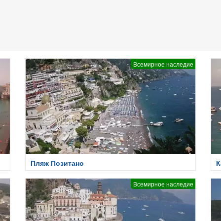
Всемирное наследие
Пляж Позитано
К
Всемирное наследие