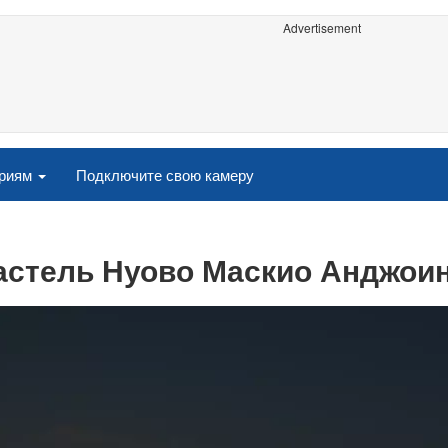
Advertisement
ориям
Подключите свою камеру
Кастель Нуово Маскио Анджои