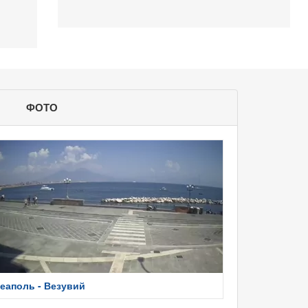
ФОТО
еаполь - Везувий