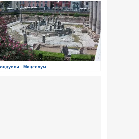
оццуоли - Мацеллум