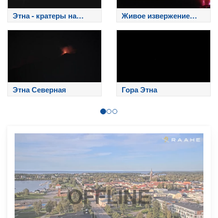
Этна - кратеры на
Живое извержение
вершине
Этны
Этна Северная
Гора Этна
OFFLINE