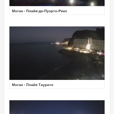
Моган - Плайя-де-Пуэрто-Рико
Моган - Плайя Таурито