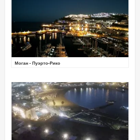
Моган - Пуэрто-Рико