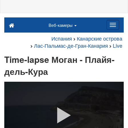
Веб-камеры
Испания
Канарские острова
Лас-Пальмас-де-Гран-Канария
Live
Time-lapse Моган - Плайя-
дель-Кура