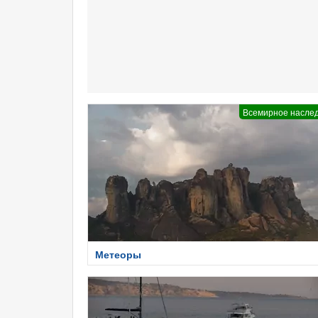
Всемирное насле
Метеоры