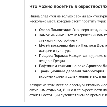
Что можно посетить в окрестностя
Янина славится не только своими архитектур
несколько мест, которые стоит посетить турис
Озеро Памвотида:
Это озеро неотделим
Замок Янины:
Этот исторический памят
стенами и постройками.
Музей восковых фигур Павлоса Врел
истории и культуры.
Пещера Перама:
Находится недалеко от
пещер в Греции.
Рафтинг и каякинг на реке Арахтос:
Дл
Традиционные деревни Загорохория:
вкусную кухню и удивительные виды на
Каждое из этих мест по-своему уникально и о
активным отдыхом, Янина и ее окрестности им
станет настоящим путешествием во времени и