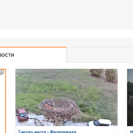
ЗОСТИ
Гнездо аиста - Филиппиада
Н