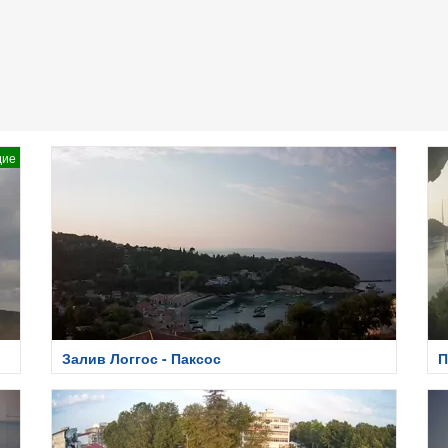
дие
Залив Логгос - Паксос
П