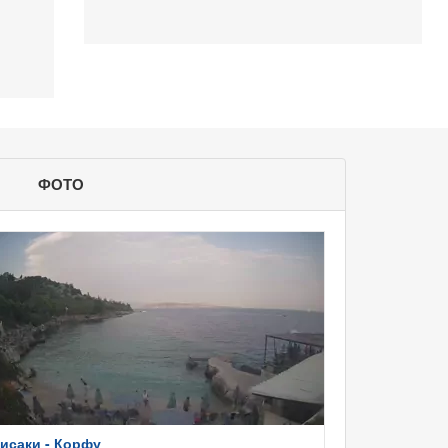
ФОТО
исаки - Корфу