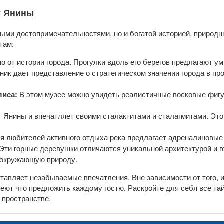
х Янины
ными достопримечательностями, но и богатой историей, природ
там:
о от истории города. Прогулки вдоль его берегов предлагают у
ник дает представление о стратегическом значении города в п
лиса:
В этом музее можно увидеть реалистичные восковые фигу
 Янины и впечатляет своими сталактитами и сталагмитами. Это
я любителей активного отдыха река предлагает адреналиновые 
Эти горные деревушки отличаются уникальной архитектурой и г
 окружающую природу.
ставляет незабываемые впечатления. Вне зависимости от того, 
еют что предложить каждому гостю. Раскройте для себя все тайн
 пространстве.