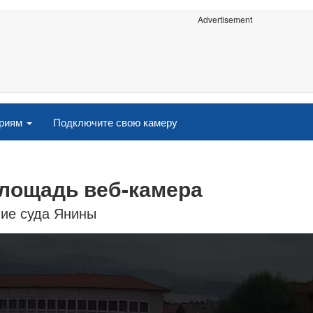
Advertisement
ориям
Подключите свою камеру
площадь веб-камера
ние суда Янины