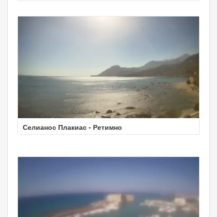
Селианос Плакиас - Ретимно