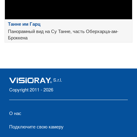
Танне им Гарц
Панорамный вид на Су Танне, часть Оберхарца-ам-
Броккена
S.r.l.
Copyright 2011 - 2026
О нас
Подключите свою камеру