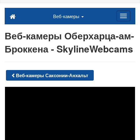
Веб-камеры
Веб-камеры Оберхарца-ам-
Броккена - SkylineWebcams
Веб-камеры Саксонии-Анхальт