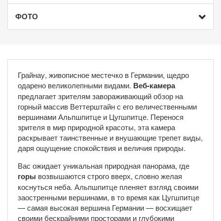
ФОТО
Грайнау, живописное местечко в Германии, щедро
одарено великолепными видами.
Веб-камера
предлагает зрителям завораживающий обзор на
горный массив Веттерштайн с его величественными
вершинами Альпшпитце и Цугшпитце. Перенося
зрителя в мир природной красоты, эта камера
раскрывает таинственные и внушающие трепет виды,
даря ощущение спокойствия и величия природы.
Вас ожидает уникальная природная панорама, где
горы
возвышаются строго вверх, словно желая
коснуться неба. Альпшпитце пленяет взгляд своими
заостренными вершинами, в то время как Цугшпитце
— самая высокая вершина Германии — восхищает
своими бескрайними просторами и глубокими