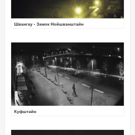
Швангау - Замок Нойшванштайн
Куфштайн