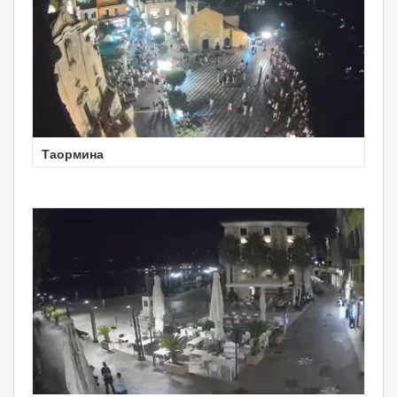
Таормина