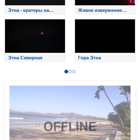
Этна - кратеры на
Живое извержение
вершине
Этны
Этна Северная
Гора Этна
OFFLINE