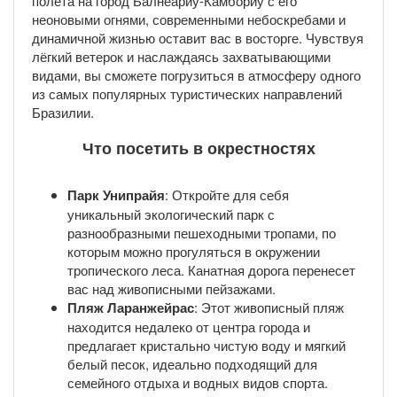
полета на город Балнеариу-Камбориу с его
неоновыми огнями, современными небоскребами и
динамичной жизнью оставит вас в восторге. Чувствуя
лёгкий ветерок и наслаждаясь захватывающими
видами, вы сможете погрузиться в атмосферу одного
из самых популярных туристических направлений
Бразилии.
Что посетить в окрестностях
Парк Унипрайя
: Откройте для себя
уникальный экологический парк с
разнообразными пешеходными тропами, по
которым можно прогуляться в окружении
тропического леса. Канатная дорога перенесет
вас над живописными пейзажами.
Пляж Ларанжейрас
: Этот живописный пляж
находится недалеко от центра города и
предлагает кристально чистую воду и мягкий
белый песок, идеально подходящий для
семейного отдыха и водных видов спорта.