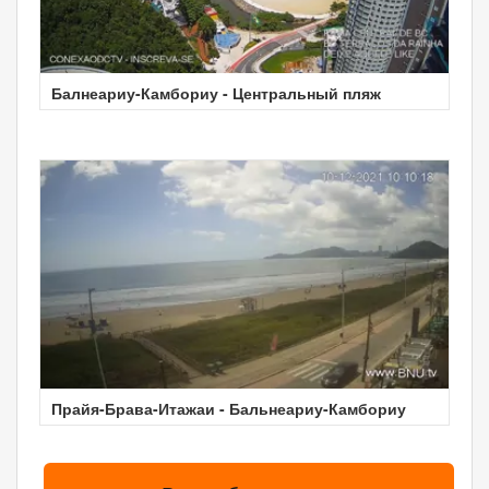
Балнеариу-Камбориу - Центральный пляж
Прайя-Брава-Итажаи - Бальнеариу-Камбориу