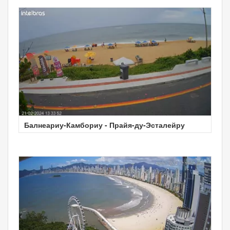
Балнеариу-Камбориу - Прайя-ду-Эсталейру