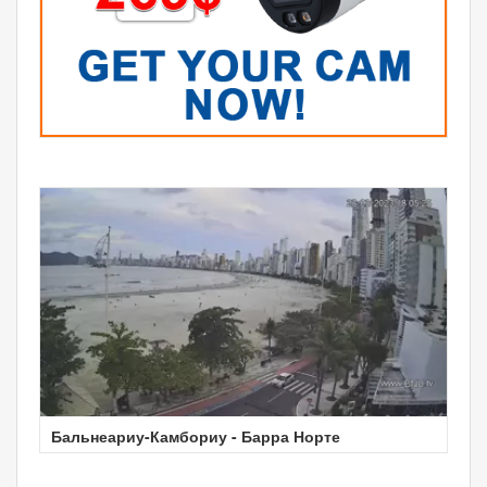
Бальнеариу-Камбориу - Барра Норте