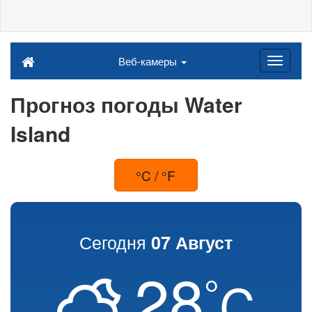
Веб-камеры
Прогноз погоды Water
Island
°C / °F
Сегодня
07 Август
28
°
C