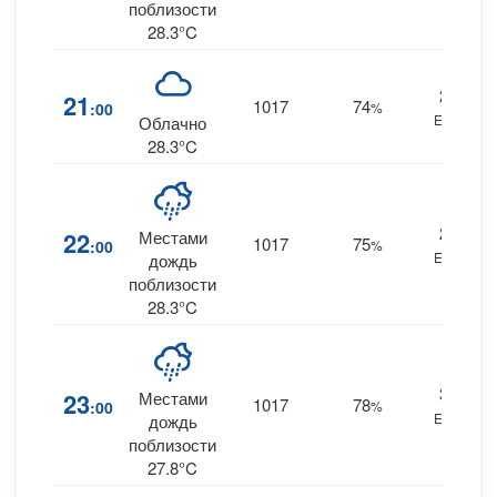
поблизости
28.3°C
26
21
1017
74
:00
%
ENE
Облачно
28.3°C
27
22
Местами
1017
75
:00
%
ENE
0
дождь
поблизости
28.3°C
31
23
Местами
1017
78
:00
%
ENE
0
дождь
поблизости
27.8°C