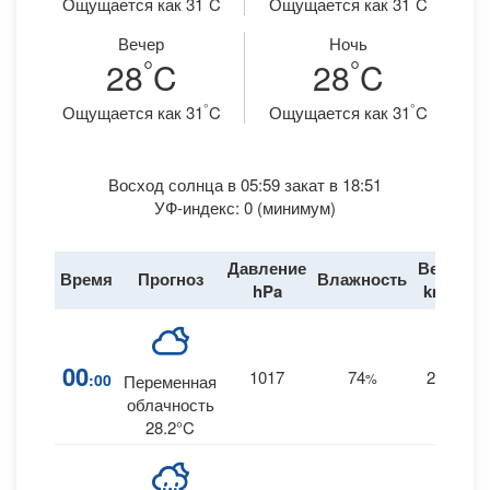
Ощущается как 31
C
Ощущается как 31
C
Вечер
Ночь
°
°
28
C
28
C
°
°
Ощущается как 31
C
Ощущается как 31
C
Восход солнца в 05:59 закат в 18:51
УФ-индекс: 0 (минимум)
Давление
Ветер
Время
Прогноз
Влажность
Д
hPa
km/h
00
1017
74
28
:00
%
E
Переменная
облачность
28.2°C