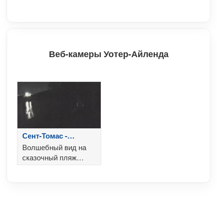
Веб-камеры Уотер-Айленда
Сент-Томас -
Виргинские Острова
Волшебный вид на
сказочный пляж
Сент-Томаса на
Виргинских островах