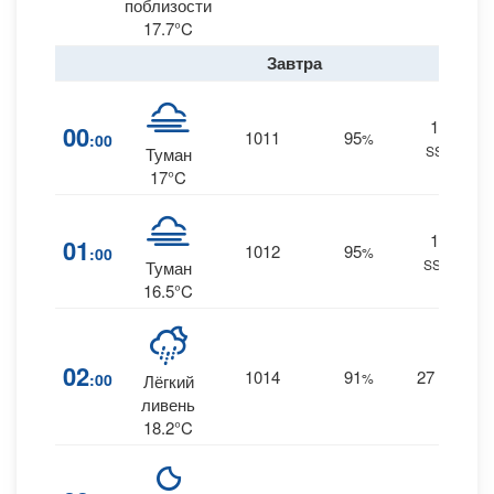
поблизости
17.7°C
Завтра
11
00
1011
95
:00
%
SSE
0
Туман
17°C
10
01
1012
95
:00
%
SSW
0.
Туман
16.5°C
02
1014
91
27
:00
%
SW
Лёгкий
0.
ливень
18.2°C