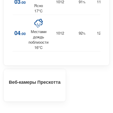
03
1012
91
11
:00
%
S
0
Ясно
17°C
04
Местами
1012
92
12
:00
%
S
0.
дождь
поблизости
16°C
Веб-камеры Прескотта