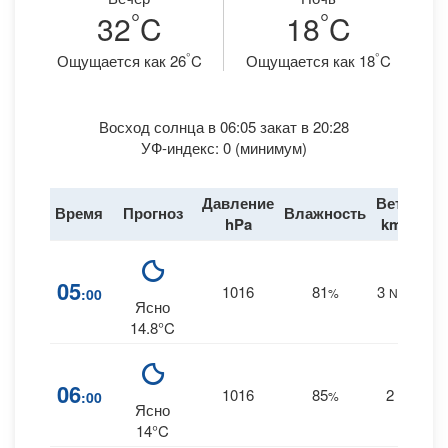
°
°
32
C
18
C
°
°
Ощущается как 26
C
Ощущается как 18
C
Восход солнца в 06:05 закат в 20:28
УФ-индекс: 0 (минимум)
Давление
Ветер
Время
Прогноз
Влажность
Д
hPa
km/h
05
1016
81
3
:00
%
NNW
0
Ясно
14.8°C
06
1016
85
2
:00
%
W
0
Ясно
14°C