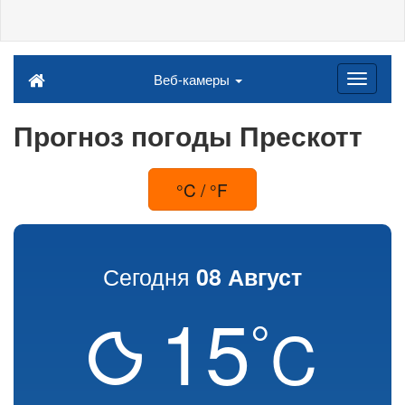
Веб-камеры
Прогноз погоды Прескотт
°C / °F
Сегодня
08 Август
15
°
C