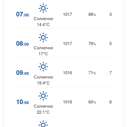
07
1017
89
3
:00
%
W
0
Солнечно
14.4°C
08
1017
79
5
:00
%
W
0
Солнечно
17°C
09
1016
71
7
:00
%
W
0
Солнечно
19.4°C
10
1016
60
6
:00
%
W
0
Солнечно
22.1°C