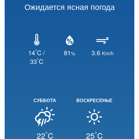
Ожидается ясная погода
°
14
C /
81
3.6
%
Km/h
°
33
C
СУББОТА
ВОСКРЕСЕНЬЕ
°
°
22
C
25
C