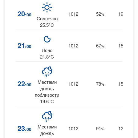
20
1012
52
19
:00
%
S
0
Солнечно
25.5°C
21
1012
67
15
:00
%
S
0
Ясно
21.8°C
22
Местами
1012
78
15
:00
%
S
0.
дождь
поблизости
19.6°C
23
Местами
1012
91
12
:00
%
S
0
дождь