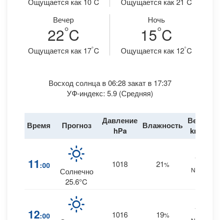
Ощущается как 10
C
Ощущается как 21
C
Вечер
Ночь
°
°
22
C
15
C
°
°
Ощущается как 17
C
Ощущается как 12
C
Восход солнца в 06:28 закат в 17:37
УФ-индекс: 5.9 (Средняя)
Давление
Ветер
Время
Прогноз
Влажность
Д
hPa
km/h
18
11
1018
21
:00
%
NNW
Солнечно
25.6°C
17
12
1016
19
:00
%