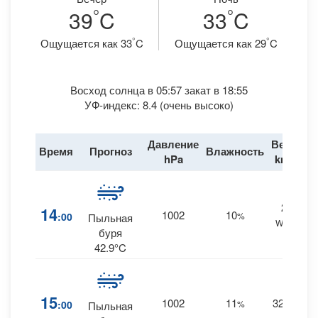
°
°
39
C
33
C
°
°
Ощущается как 33
C
Ощущается как 29
C
Восход солнца в 05:57 закат в 18:55
УФ-индекс: 8.4 (очень высоко)
Давление
Ветер
Время
Прогноз
Влажность
Д
hPa
km/h
29
14
1002
10
:00
%
Пыльная
WNW
буря
42.9°C
15
1002
11
32
:00
%
NW
Пыльная