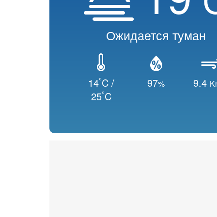
Ожидается туман
°
14
C /
97
9.4
%
K
°
25
C