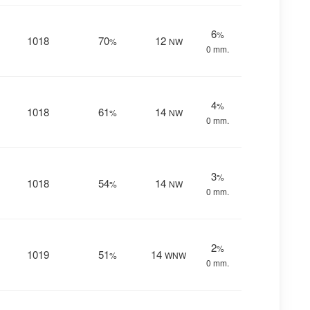
6
%
1018
70
12
%
NW
0 mm.
4
%
1018
61
14
%
NW
0 mm.
3
%
1018
54
14
%
NW
0 mm.
2
%
1019
51
14
%
WNW
0 mm.