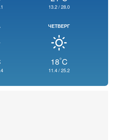
.1
13.2
/
28.0
А
ЧЕТВЕРГ
°
C
18
C
.4
11.4
/
25.2