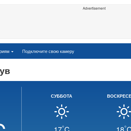
Advertisement
ориям
Подключите свою камеру
ув
СУББОТА
ВОСКРЕС
C
°
°
17
C
18