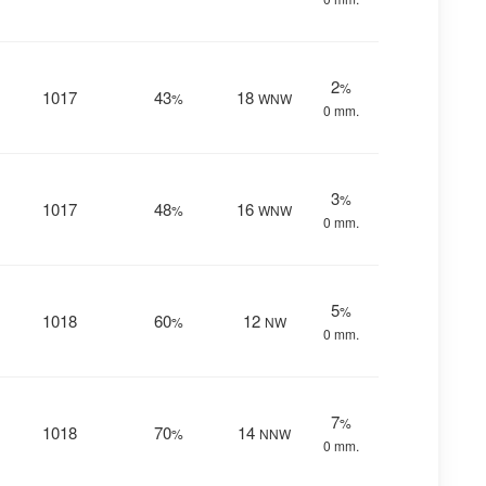
2
%
1017
43
18
%
WNW
0 mm.
3
%
1017
48
16
%
WNW
0 mm.
5
%
1018
60
12
%
NW
0 mm.
7
%
1018
70
14
%
NNW
0 mm.