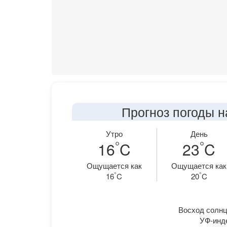
Прогноз погоды н
Утро
День
°
°
16
C
23
C
Ощущается как
Ощущается как
°
°
16
C
20
C
Восход солнца
УФ-инде