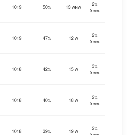
2
%
1019
50
13
%
WNW
0 mm.
2
%
1019
47
12
%
W
0 mm.
3
%
1018
42
15
%
W
0 mm.
2
%
1018
40
18
%
W
0 mm.
2
%
1018
39
19
%
W
0 mm.