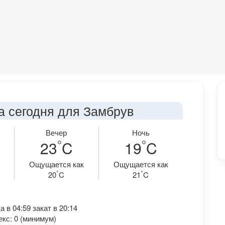
а сегодня для Замбрув
Вечер
Ночь
°
°
23
C
19
C
Ощущается как
Ощущается как
°
°
20
C
21
C
 в 04:59 закат в 20:14
кс: 0 (минимум)