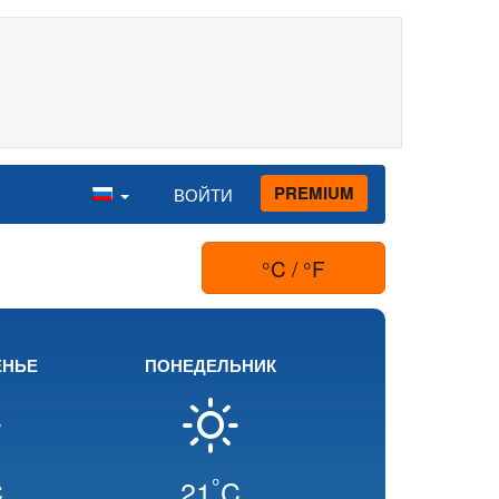
PREMIUM
ВОЙТИ
°C / °F
ЕНЬЕ
ПОНЕДЕЛЬНИК
°
C
21
C