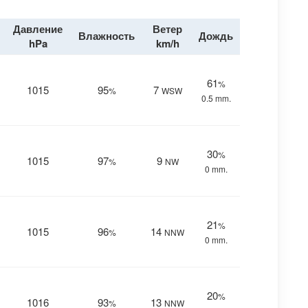
Давление
Ветер
Влажность
Дождь
hPa
km/h
61
%
1015
95
7
%
WSW
0.5 mm.
30
%
1015
97
9
%
NW
0 mm.
21
%
1015
96
14
%
NNW
0 mm.
20
%
1016
93
13
%
NNW