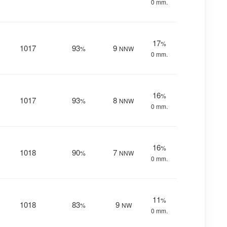
0 mm.
17
%
1017
93
9
%
NNW
0 mm.
16
%
1017
93
8
%
NNW
0 mm.
16
%
1018
90
7
%
NNW
0 mm.
11
%
1018
83
9
%
NW
0 mm.