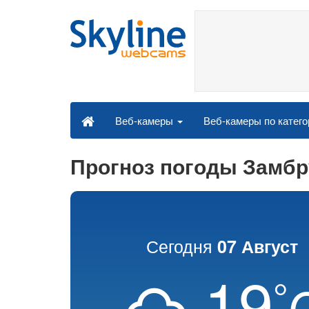
Веб-камеры по катег
Веб-камеры
Прогноз погоды Замбр
Сегодня
07 Август
19
°