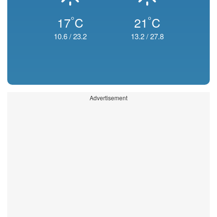
°
°
17
C
21
C
10.6
/
23.2
13.2
/
27.8
Advertisement