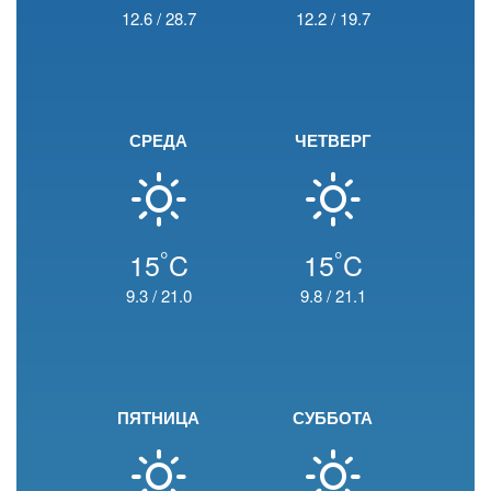
12.6
/
28.7
12.2
/
19.7
СРЕДА
ЧЕТВЕРГ
°
°
15
C
15
C
9.3
/
21.0
9.8
/
21.1
ПЯТНИЦА
СУББОТА