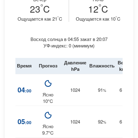
°
°
23
C
12
C
°
°
Ощущается как 21
C
Ощущается как 10
C
Восход солнца в 04:55 закат в 20:07
УФ-индекс: 0 (минимум)
Давление
Ветер
Время
Прогноз
Влажность
Д
hPa
km/h
04
1024
91
6
:00
%
NW
Ясно
10°C
05
1024
92
6
:00
%
NW
Ясно
9.7°C