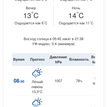
Вечер
Ночь
°
°
13
C
14
C
°
°
Ощущается как 6
C
Ощущается как 11
C
Восход солнца в 05:45 закат в 21:38
УФ-индекс: 0.4 (минимум)
Давление
Ветер
Время
Прогноз
Влажность
Д
hPa
km/h
31
08
1007
78
:00
%
Лёгкий
WNW
0
ливень
13.3°C