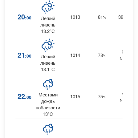
20
1013
81
38
:00
%
NW
Лёгкий
0
ливень
13.2°C
39
21
1014
78
:00
%
Лёгкий
NNW
0
ливень
13.1°C
40
22
Местами
1015
75
:00
%
NNW
0
дождь
поблизости
13°C
40