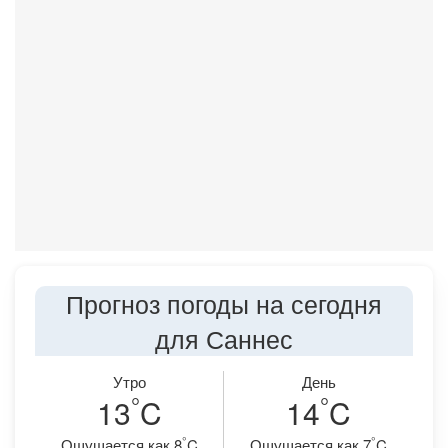
Прогноз погоды на сегодня
для Саннес
Утро
День
°
°
13
C
14
C
°
°
Ощущается как 8
C
Ощущается как 7
C