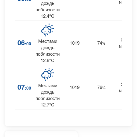
NNW
дождь
поблизости
12.4°C
36
06
Местами
1019
74
:00
%
NNW
0
дождь
поблизости
12.6°C
38
07
Местами
1019
76
:00
%
NNW
0
дождь
поблизости
12.7°C