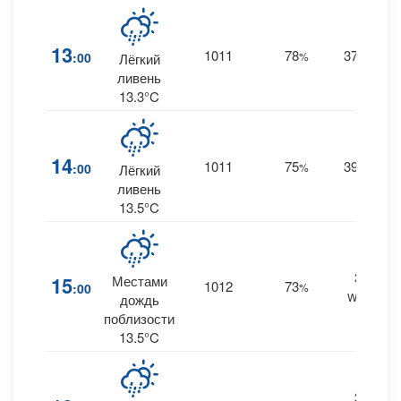
13
1011
78
37
:00
%
NW
Лёгкий
0
ливень
13.3°C
14
1011
75
39
:00
%
NW
Лёгкий
0
ливень
13.5°C
38
15
Местами
1012
73
:00
%
WNW
0
дождь
поблизости
13.5°C
38