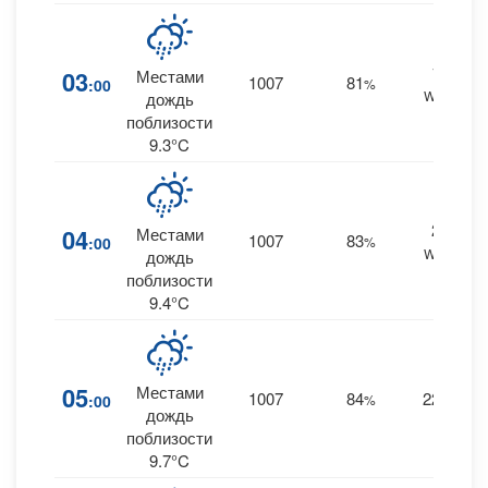
18
03
Местами
1007
81
:00
%
WSW
дождь
поблизости
9.3°C
20
04
Местами
1007
83
:00
%
WSW
дождь
поблизости
9.4°C
05
Местами
1007
84
22
:00
%
W
0
дождь
поблизости
9.7°C