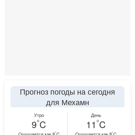
Прогноз погоды на сегодня
для Мехамн
Утро
День
°
°
9
C
11
C
°
°
Ощущается как 8
C
Ощущается как 8
C