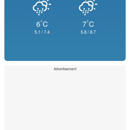
°
°
6
C
7
C
5.1
/
7.4
5.8
/
8.7
Advertisement