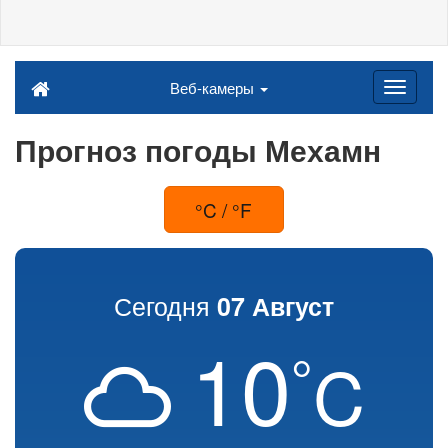
Веб-камеры
Прогноз погоды Мехамн
°C / °F
Сегодня
07 Август
10
°
C