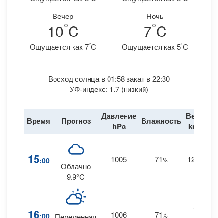
Вечер
Ночь
°
°
10
C
7
C
°
°
Ощущается как 7
C
Ощущается как 5
C
Восход солнца в 01:58 закат в 22:30
УФ-индекс: 1.7 (низкий)
Давление
Ветер
Время
Прогноз
Влажность
Д
hPa
km/h
15
1005
71
12
:00
%
NE
Облачно
9.9°C
11
16
1006
71
:00
%
Переменная