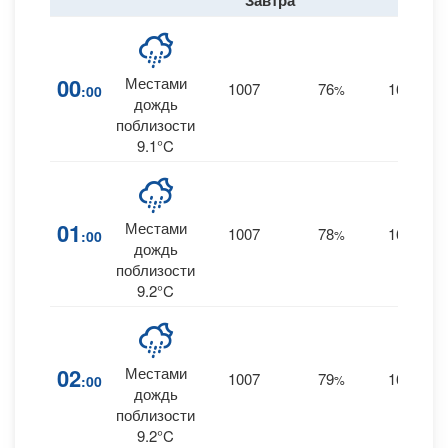
Завтра
00
Местами
1007
76
16
:00
%
W
дождь
поблизости
9.1°C
01
Местами
1007
78
16
:00
%
W
0
дождь
поблизости
9.2°C
02
Местами
1007
79
16
:00
%
W
0
дождь
поблизости
9.2°C