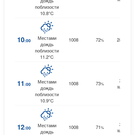
дождь
поблизости
10.8°C
10
Местами
1008
72
28
:00
%
W
0
дождь
поблизости
11.2°C
27
11
Местами
1008
73
:00
%
WSW
дождь
поблизости
10.9°C
24
12
Местами
1008
71
:00
%
WSW
дождь