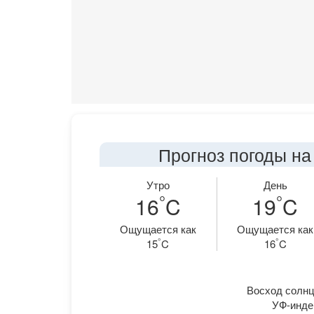
Прогноз погоды на
Утро
День
°
°
16
C
19
C
Ощущается как
Ощущается как
°
°
15
C
16
C
Восход солнца
УФ-индек