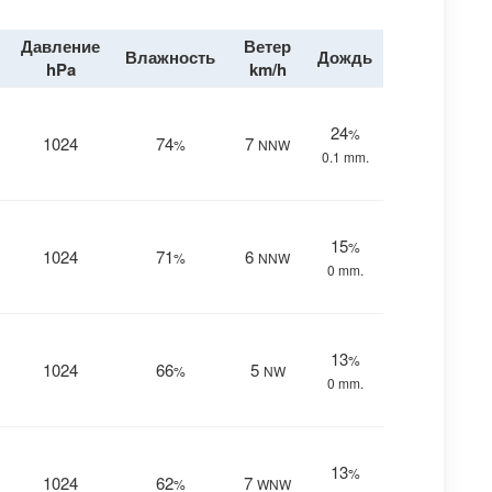
Давление
Ветер
Влажность
Дождь
hPa
km/h
24
%
1024
74
7
%
NNW
0.1 mm.
15
%
1024
71
6
%
NNW
0 mm.
13
%
1024
66
5
%
NW
0 mm.
13
%
1024
62
7
%
WNW