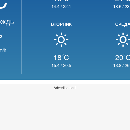
14.4
/
22.1
18.6
/
23
ождь
ВТОРНИК
СРЕД
m/h
°
°
18
C
20
15.4
/
20.5
13.8
/
26
Advertisement