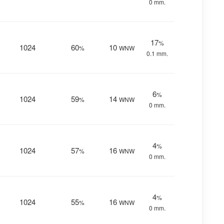
0 mm.
17
%
1024
60
10
%
WNW
0.1 mm.
6
%
1024
59
14
%
WNW
0 mm.
4
%
1024
57
16
%
WNW
0 mm.
4
%
1024
55
16
%
WNW
0 mm.