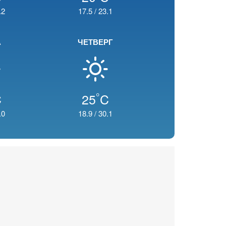
.2
17.5
/
23.1
А
ЧЕТВЕРГ
°
C
25
C
.0
18.9
/
30.1