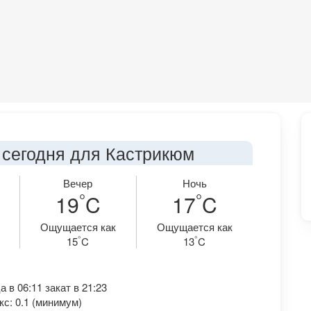
 сегодня для Кастрикюм
Вечер
Ночь
°
°
19
C
17
C
Ощущается как
Ощущается как
°
°
15
C
13
C
 в 06:11 закат в 21:23
с: 0.1 (минимум)