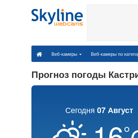
Веб-камеры по катег
Веб-камеры
Прогноз погоды Каст
Сегодня
07 Август
16
°