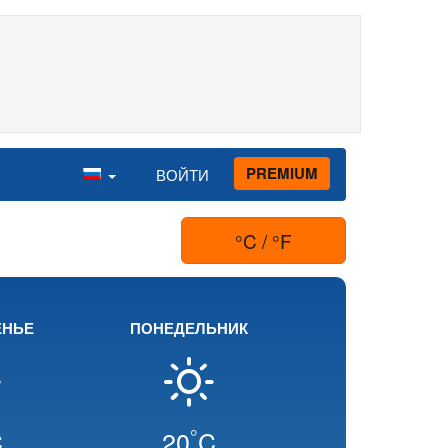
PREMIUM
ВОЙТИ
°C / °F
ЕНЬЕ
ПОНЕДЕЛЬНИК
°
C
20
C