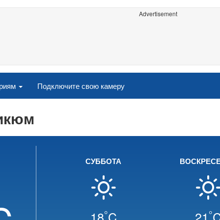
Advertisement
ориям
Подключите свою камеру
рикюм
СУББОТА
ВОСКРЕС
C
°
°
18
C
21