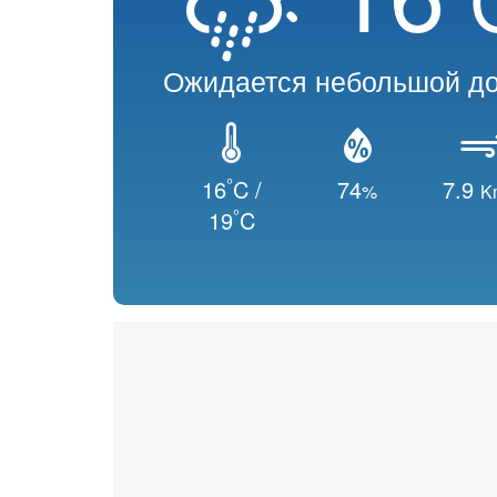
Ожидается небольшой д
°
16
C /
74
7.9
%
K
°
19
C