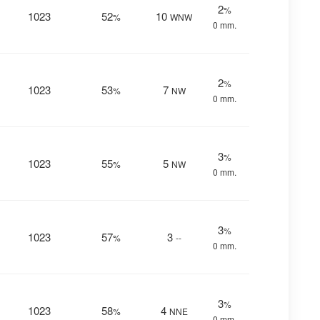
2
%
1023
52
10
%
WNW
0 mm.
2
%
1023
53
7
%
NW
0 mm.
3
%
1023
55
5
%
NW
0 mm.
3
%
1023
57
3
%
--
0 mm.
3
%
1023
58
4
%
NNE
0 mm.