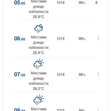
05
Местами
1014
89
8
:00
%
ENE
0
дождь
поблизости
25.9°C
06
Местами
1014
89
7
:00
%
E
0
дождь
поблизости
25.9°C
07
Местами
1014
88
7
:00
%
E
0
дождь
поблизости
26.2°C
08
Местами
1015
84
7
:00
%
E