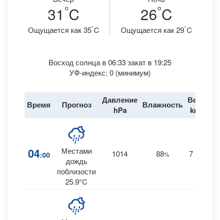
°
°
31
C
26
C
°
°
Ощущается как 35
C
Ощущается как 29
C
Восход солнца в 06:33 закат в 19:25
УФ-индекс: 0 (минимум)
Давление
Ветер
Время
Прогноз
Влажность
Д
hPa
km/h
04
Местами
1014
88
7
:00
%
ENE
дождь
поблизости
25.9°C