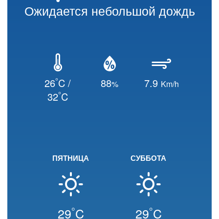
Ожидается небольшой дождь
°
26
C /
88
7.9
%
Km/h
°
32
C
ПЯТНИЦА
СУББОТА
°
°
29
C
29
C