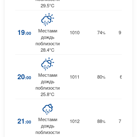
29.5°C
19
Местами
1010
74
9
:00
%
SW
0
дождь
поблизости
28.4°C
20
Местами
1011
80
6
:00
%
W
2
дождь
поблизости
25.8°C
21
Местами
1012
88
7
:00
%
NW
0
дождь
поблизости