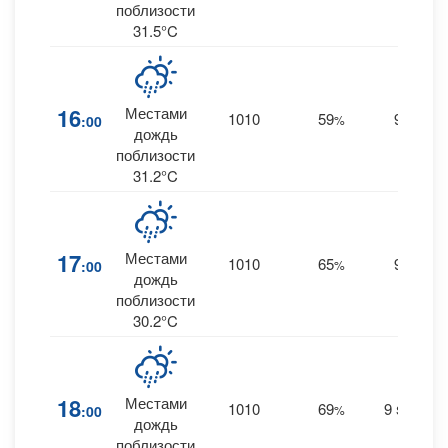
поблизости
31.5°C
16
Местами
1010
59
9
:00
%
S
0
дождь
поблизости
31.2°C
17
Местами
1010
65
9
:00
%
S
1
дождь
поблизости
30.2°C
18
Местами
1010
69
9
:00
%
SSW
0
дождь
поблизости