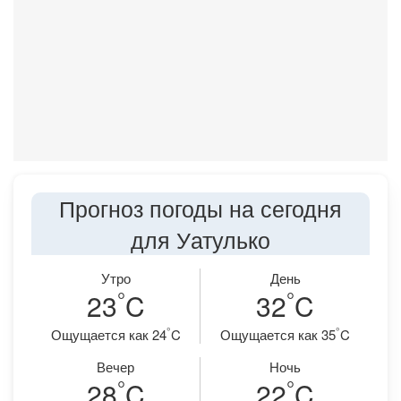
Прогноз погоды на сегодня
для Уатулько
Утро
День
°
°
23
C
32
C
°
°
Ощущается как 24
C
Ощущается как 35
C
Вечер
Ночь
°
°
28
C
22
C