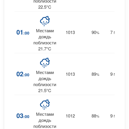
поблизости
22.5°C
01
Местами
1013
90
7
:00
%
NNW
1
дождь
поблизости
21.7°C
02
Местами
1013
89
9
:00
%
NNW
0
дождь
поблизости
21.5°C
03
Местами
1012
88
9
:00
%
NNW
0
дождь
поблизости