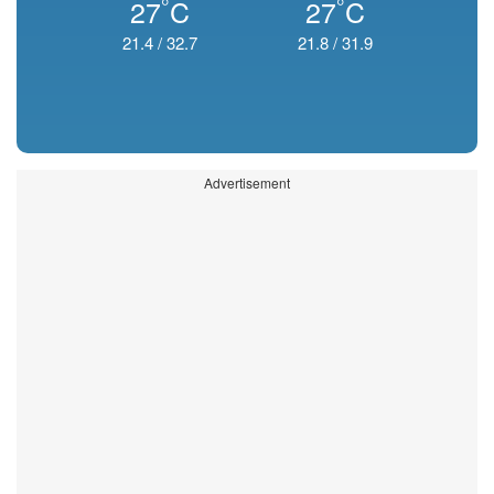
°
°
27
C
27
C
21.4
/
32.7
21.8
/
31.9
Advertisement