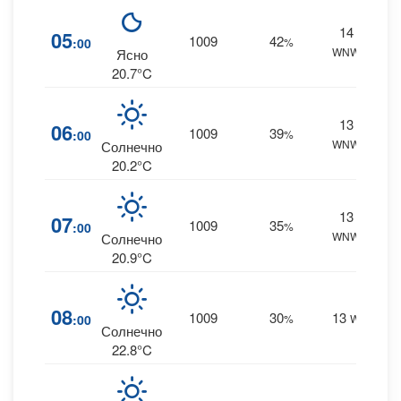
14
1
05
1009
42
:00
%
WNW
0 m
Ясно
20.7°C
13
1
06
1009
39
:00
%
WNW
0 m
Солнечно
20.2°C
13
1
07
1009
35
:00
%
WNW
0 m
Солнечно
20.9°C
0
08
1009
30
13
:00
%
W
0 m
Солнечно
22.8°C
0