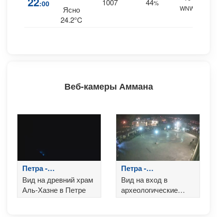
22
1007
44
:00
%
WNW
0 m
Ясно
24.2°C
Веб-камеры Аммана
Петра -
Петра -
Сокровищница
Туристический
Вид на древний храм
Вид на вход в
центр
Аль-Хазне в Петре
археологические
раскопки Петры.