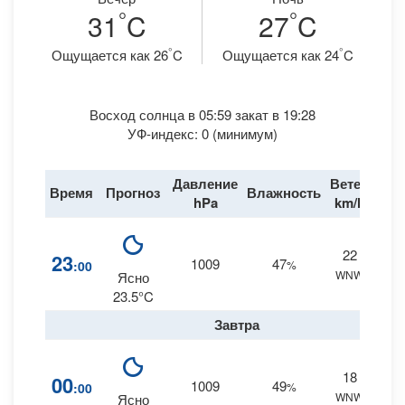
°
°
31
C
27
C
°
°
Ощущается как 26
C
Ощущается как 24
C
Восход солнца в 05:59 закат в 19:28
УФ-индекс: 0 (минимум)
Давление
Ветер
Время
Прогноз
Влажность
Дож
hPa
km/h
22
1
23
1009
47
:00
%
WNW
0 m
Ясно
23.5°C
Завтра
18
2
00
1009
49
:00
%
WNW
0 m
Ясно