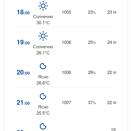
0
18
1005
23
23
:00
%
NW
0 m
Солнечно
30.1°C
0
19
1006
25
24
:00
%
NW
0 m
Солнечно
28.1°C
0
20
1006
28
22
:00
%
NW
0 m
Ясно
26.6°C
1
21
1007
37
22
:00
%
NW
0 m
Ясно
25.5°C
19
1