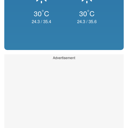
°
°
30
C
30
C
24.3
/
35.4
24.3
/
35.6
Advertisement