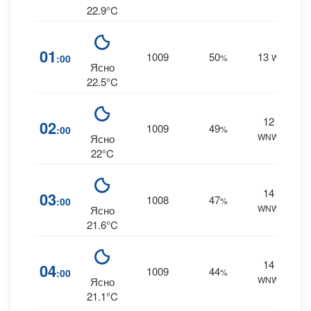
22.9°C
2
01
1009
50
13
:00
%
W
0 m
Ясно
22.5°C
12
2
02
1009
49
:00
%
WNW
0 m
Ясно
22°C
14
1
03
1008
47
:00
%
WNW
0 m
Ясно
21.6°C
14
1
04
1009
44
:00
%
WNW
0 m
Ясно
21.1°C