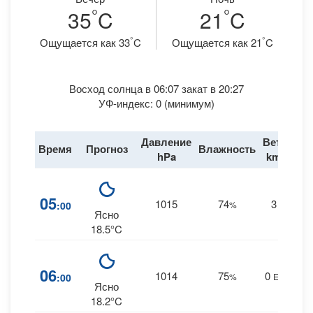
°
°
35
C
21
C
°
°
Ощущается как 33
C
Ощущается как 21
C
Восход солнца в 06:07 закат в 20:27
УФ-индекс: 0 (минимум)
Давление
Ветер
Время
Прогноз
Влажность
Д
hPa
km/h
05
1015
74
3
:00
%
--
0
Ясно
18.5°C
06
1014
75
0
:00
%
ENE
0
Ясно
18.2°C