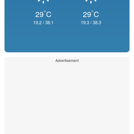
°
°
29
C
29
C
19.2
/
38.1
19.3
/
38.3
Advertisement