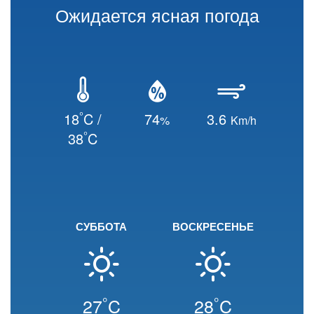
Ожидается ясная погода
°
18
C /
74
3.6
%
Km/h
°
38
C
СУББОТА
ВОСКРЕСЕНЬЕ
°
°
27
C
28
C