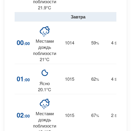
поблизости
21.9°C
Завтра
00
Местами
1014
59
4
:00
%
SSE
0
дождь
поблизости
21°C
01
1015
62
4
:00
%
SSE
0
Ясно
20.1°C
02
Местами
1015
67
2
:00
%
SSE
0.
дождь
поблизости