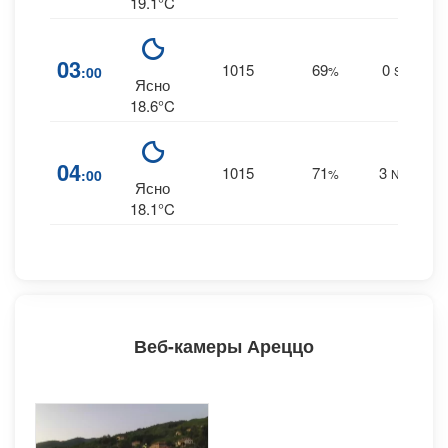
19.1°C
03
1015
69
0
:00
%
SW
0
Ясно
18.6°C
04
1015
71
3
:00
%
NNE
0
Ясно
18.1°C
Веб-камеры Ареццо