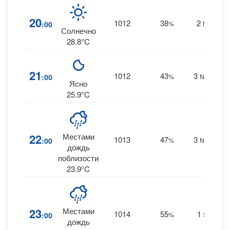
20
1012
38
2
:00
%
NE
0
Солнечно
28.8°C
21
1012
43
3
:00
%
NNW
0
Ясно
25.9°C
22
Местами
1013
47
3
:00
%
NNW
0.
дождь
поблизости
23.9°C
23
Местами
1014
55
1
:00
%
SE
0
дождь