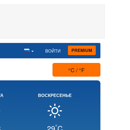
PREMIUM
ВОЙТИ
°C / °F
ТА
ВОСКРЕСЕНЬЕ
°
C
29
C