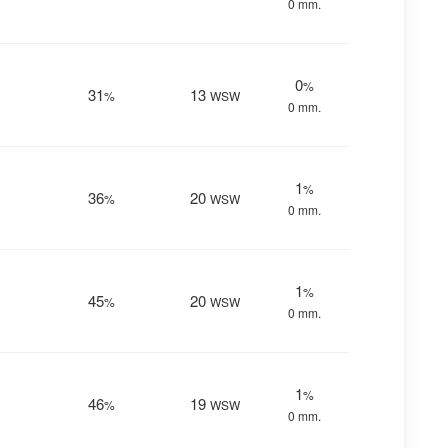
0 mm.
0
%
31
13
%
WSW
0 mm.
1
%
36
20
%
WSW
0 mm.
1
%
45
20
%
WSW
0 mm.
1
%
46
19
%
WSW
0 mm.