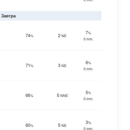
Завтра
7
%
74
2
%
NE
0 mm.
6
%
71
3
%
NE
0 mm.
5
%
66
5
%
NNE
0 mm.
3
%
60
5
%
NE
0 mm.