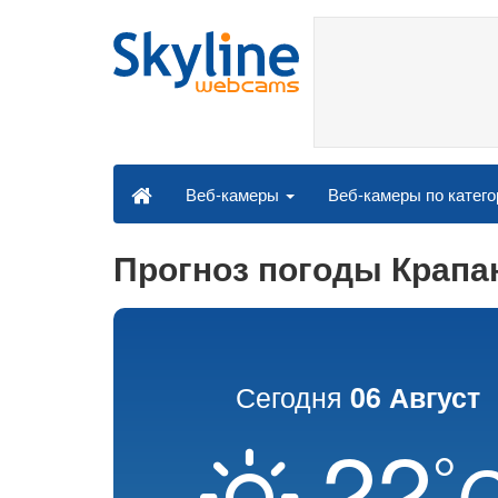
Веб-камеры по катег
Веб-камеры
Прогноз погоды Крапа
Сегодня
06 Август
22
°