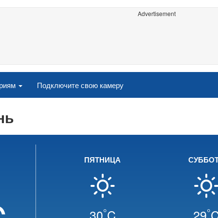
Advertisement
ориям
Подключите свою камеру
нь
ПЯТНИЦА
СУББО
C
°
°
30
C
29