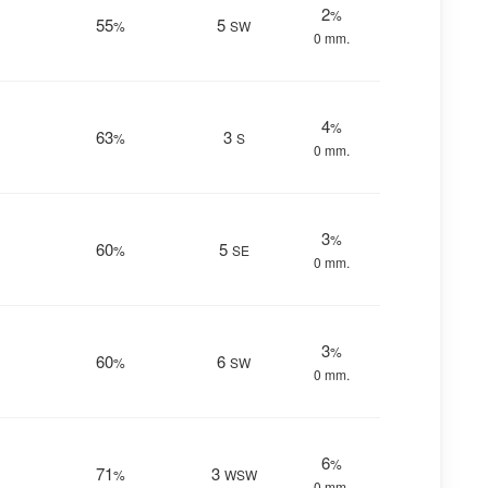
2
%
55
5
%
SW
0 mm.
4
%
63
3
%
S
0 mm.
3
%
60
5
%
SE
0 mm.
3
%
60
6
%
SW
0 mm.
6
%
71
3
%
WSW
0 mm.