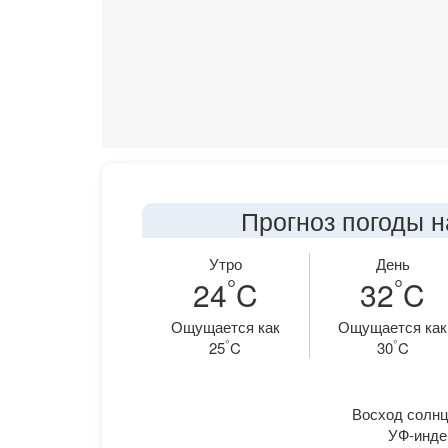
Прогноз погоды н
Утро
День
°
°
24
C
32
C
Ощущается как
Ощущается как
°
°
25
C
30
C
Восход солнца
УФ-индек