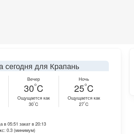
а сегодня для Крапань
Вечер
Ночь
°
°
30
C
25
C
Ощущается как
Ощущается как
°
°
30
C
27
C
 в 05:51 закат в 20:13
с: 0.3 (минимум)