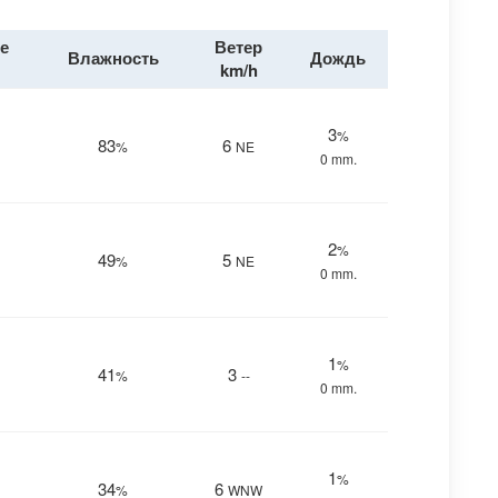
е
Ветер
Влажность
Дождь
km/h
3
%
83
6
%
NE
0 mm.
2
%
49
5
%
NE
0 mm.
1
%
41
3
%
--
0 mm.
1
%
34
6
%
WNW