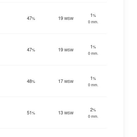
1
%
47
19
%
WSW
0 mm.
1
%
47
19
%
WSW
0 mm.
1
%
48
17
%
WSW
0 mm.
2
%
51
13
%
WSW
0 mm.