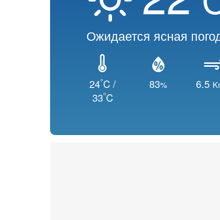
Ожидается ясная пого
°
24
C /
83
6.5
%
K
°
33
C