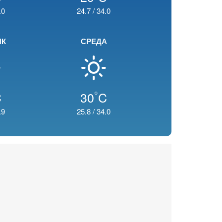
.0
24.7
/
34.0
ИК
СРЕДА
°
C
30
C
.9
25.8
/
34.0