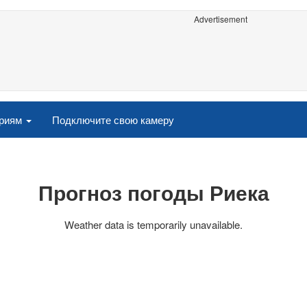
Advertisement
ориям
Подключите свою камеру
Прогноз погоды Риека
Weather data is temporarily unavailable.