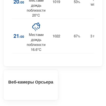
20
Местами
1019
53
:00
%
WSW
1.
дождь
поблизости
20°C
21
Местами
1022
67
3
:00
%
NW
0.
дождь
поблизости
16.6°C
Веб-камеры Орсьера