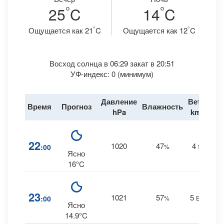
°
°
25
C
14
C
°
°
Ощущается как 21
C
Ощущается как 12
C
Восход солнца в 06:29 закат в 20:51
УФ-индекс: 0 (минимум)
Давление
Ветер
Время
Прогноз
Влажность
Д
hPa
km/h
22
1020
47
4
:00
%
SE
0
Ясно
16°C
23
1021
57
5
:00
%
ESE
0
Ясно
14.9°C