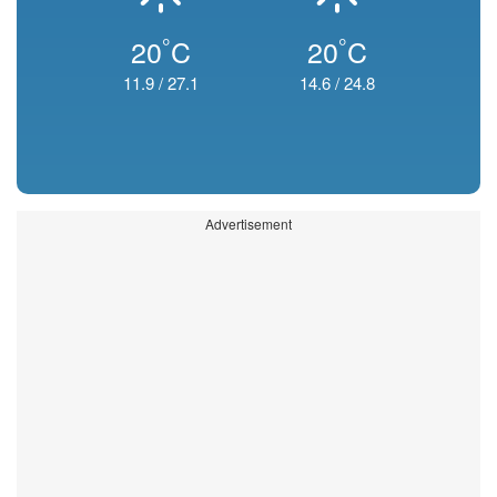
°
°
20
C
20
C
11.9
/
27.1
14.6
/
24.8
Advertisement