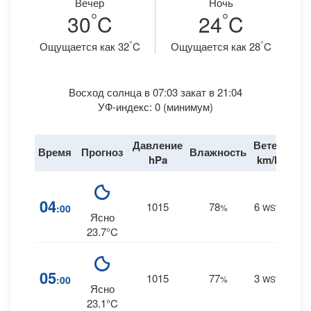
Вечер
Ночь
°
°
30
C
24
C
°
°
Ощущается как 32
C
Ощущается как 28
C
Восход солнца в 07:03 закат в 21:04
УФ-индекс: 0 (минимум)
Давление
Ветер
Время
Прогноз
Влажность
Дож
hPa
km/h
8
04
1015
78
6
:00
%
WSW
0 m
Ясно
23.7°C
8
05
1015
77
3
:00
%
WSW
0 m
Ясно
23.1°C