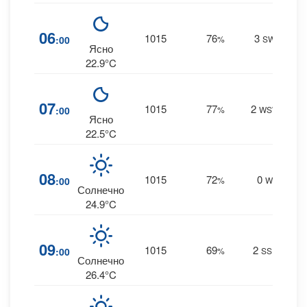
8
06
1015
76
3
:00
%
SW
0 m
Ясно
22.9°C
8
07
1015
77
2
:00
%
WSW
0 m
Ясно
22.5°C
6
08
1015
72
0
:00
%
W
0 m
Солнечно
24.9°C
5
09
1015
69
2
:00
%
SSE
0 m
Солнечно
26.4°C