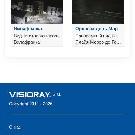
Пенискола
Вилафранка
Оропеса-дель-Мар
Вид из старого города
Панорамный вид на
Вилафранка
Плайя-Морро-де-Гос
в Оропеса-дель-Мар
S.r.l.
Copyright 2011 - 2026
О нас