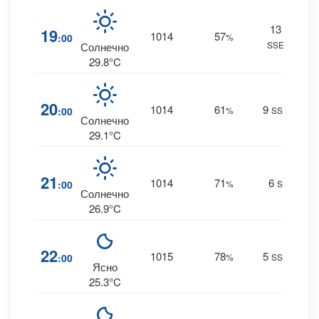
13
3
19
1014
57
:00
%
SSE
0 m
Солнечно
29.8°C
3
20
1014
61
9
:00
%
SSE
0 m
Солнечно
29.1°C
6
21
1014
71
6
:00
%
S
0 m
Солнечно
26.9°C
8
22
1015
78
5
:00
%
SSE
0 m
Ясно
25.3°C