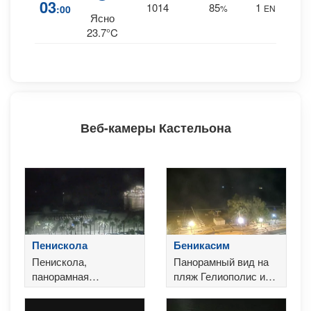
11
03
1014
85
1
:00
%
ENE
0 m
Ясно
23.7°C
Веб-камеры Кастельона
Пенискола
Беникасим
Пенискола,
Панорамный вид на
панорамная
пляж Гелиополис и
экскурсия по пляжу с
побережье
видом на замок
Беникасима.