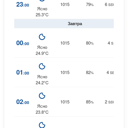
9
23
1015
79
6
:00
%
SSW
0 m
Ясно
25.3°C
Завтра
9
00
1015
80
4
:00
%
S
0 m
Ясно
24.9°C
10
01
1015
82
4
:00
%
SE
0 m
Ясно
24.2°C
11
02
1015
85
2
:00
%
SSW
0 m
Ясно
23.8°C