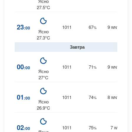
0 m
Ясно
27.5°C
5
23
1011
67
9
:00
%
WNW
0 m
Ясно
27.3°C
Завтра
6
00
1011
71
9
:00
%
WNW
0 m
Ясно
27°C
7
01
1011
74
8
:00
%
WNW
0 m
Ясно
26.9°C
8
02
1011
75
7
:00
%
W
0 m
Ясно