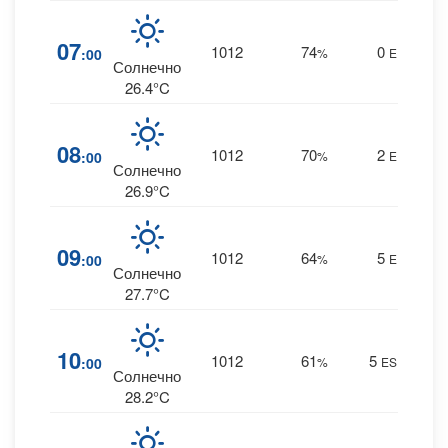
7
07
1012
74
0
:00
%
E
0 m
Солнечно
26.4°C
6
08
1012
70
2
:00
%
E
0 m
Солнечно
26.9°C
4
09
1012
64
5
:00
%
E
0 m
Солнечно
27.7°C
4
10
1012
61
5
:00
%
ESE
0 m
Солнечно
28.2°C