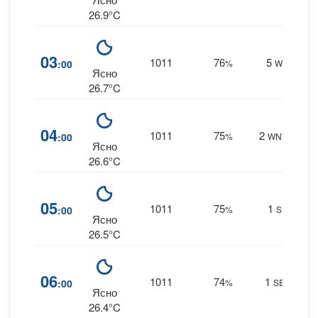
26.9°C
8
03
1011
76
5
:00
%
W
0 m
Ясно
26.7°C
8
04
1011
75
2
:00
%
WNW
0 m
Ясно
26.6°C
7
05
1011
75
1
:00
%
S
0 m
Ясно
26.5°C
7
06
1011
74
1
:00
%
SE
0 m
Ясно
26.4°C