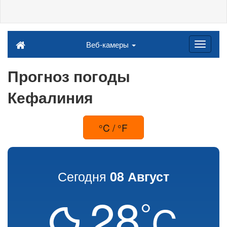
Веб-камеры
Прогноз погоды
Кефалиния
°C / °F
Сегодня
08 Август
28
°
C