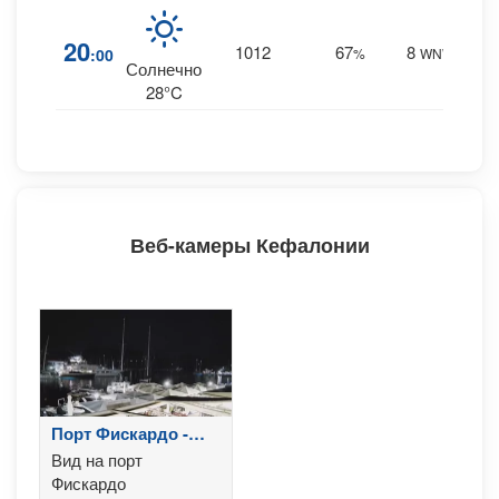
5
20
1012
67
8
:00
%
WNW
0 m
Солнечно
28°C
Веб-камеры Кефалонии
Порт Фискардо -
Кефалония
Вид на порт
Фискардо