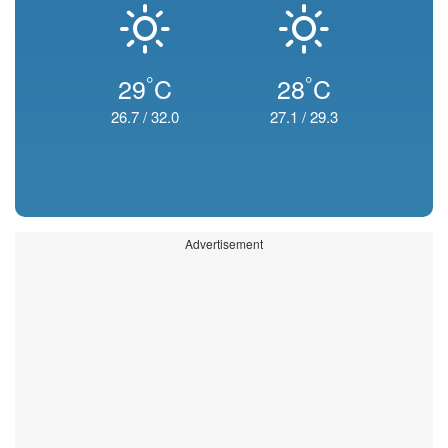
°
°
29
C
28
C
26.7
/
32.0
27.1
/
29.3
Advertisement