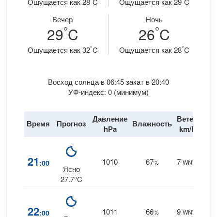
Ощущается как 28
C
Ощущается как 29
C
Вечер
Ночь
°
°
29
C
26
C
°
°
Ощущается как 32
C
Ощущается как 28
C
Восход солнца в 06:45 закат в 20:40
УФ-индекс: 0 (минимум)
Давление
Ветер
Время
Прогноз
Влажность
Дож
hPa
km/h
5
21
1010
67
7
:00
%
WNW
0 m
Ясно
27.7°C
5
22
1011
66
9
:00
%
WNW