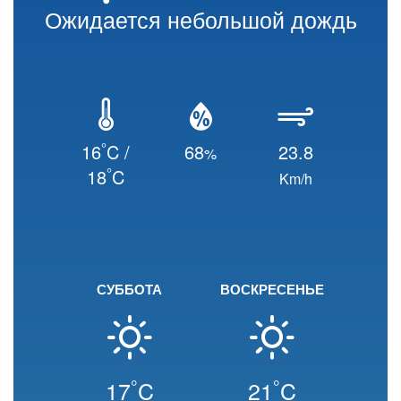
Ожидается небольшой дождь
°
16
C /
68
23.8
%
°
18
C
Km/h
СУББОТА
ВОСКРЕСЕНЬЕ
°
°
17
C
21
C