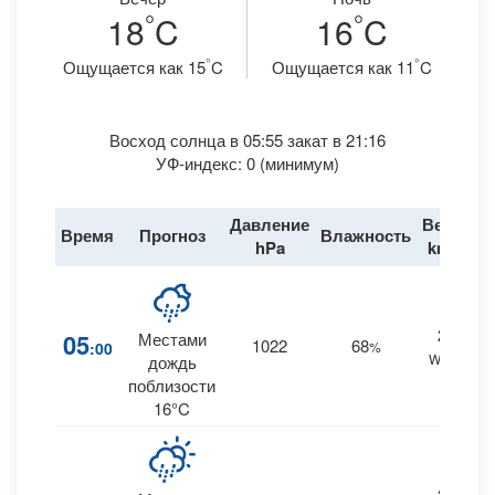
°
°
18
C
16
C
°
°
Ощущается как 15
C
Ощущается как 11
C
Восход солнца в 05:55 закат в 21:16
УФ-индекс: 0 (минимум)
Давление
Ветер
Время
Прогноз
Влажность
Д
hPa
km/h
23
05
Местами
1022
68
:00
%
WNW
дождь
поблизости
16°C
22