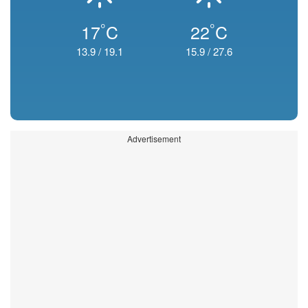
°
°
17
C
22
C
13.9
/
19.1
15.9
/
27.6
Advertisement