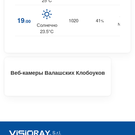
25°C
14
19
1020
41
:00
%
NNE
Солнечно
23.5°C
Веб-камеры Валашских Клобоуков
S.r.l.