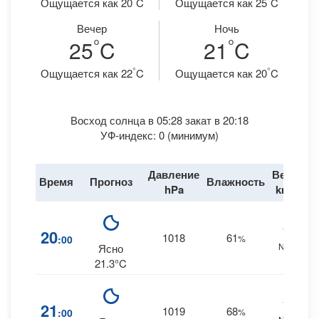
Ощущается как 20
C
Ощущается как 25
C
Вечер
Ночь
°
°
25
C
21
C
°
°
Ощущается как 22
C
Ощущается как 20
C
Восход солнца в 05:28 закат в 20:18
УФ-индекс: 0 (минимум)
Давление
Ветер
Время
Прогноз
Влажность
Д
hPa
km/h
15
20
1018
61
:00
%
NNE
Ясно
21.3°C
10
21
1019
68
:00
%