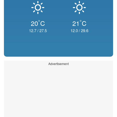
°
°
20
C
21
C
12.7
/
27.5
12.0
/
29.6
Advertisement