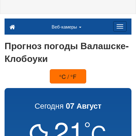
Веб-камеры
Прогноз погоды Валашске-
Клобоуки
°C / °F
Сегодня
07 Август
21
°
C