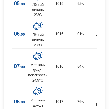
10
05
1015
92
:00
%
Лёгкий
ESE
0
ливень
23°C
10
06
1016
91
:00
%
Лёгкий
ESE
0
ливень
23°C
13
07
Местами
1016
84
:00
%
ESE
0
дождь
поблизости
24.9°C
16
08
Местами
1017
76
:00
%
ESE
дождь