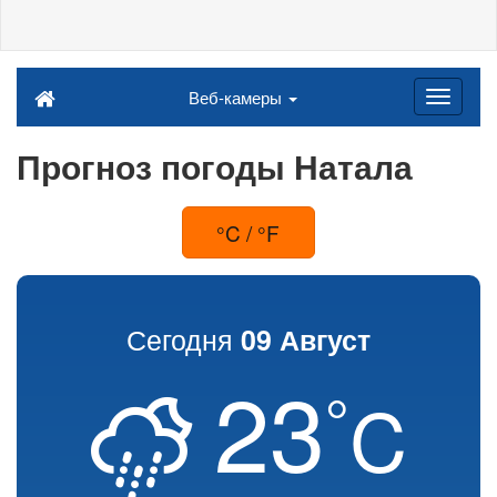
Веб-камеры
Прогноз погоды Натала
°C / °F
Сегодня
09 Август
23
°
C