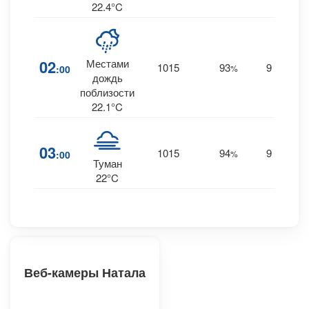
22.4°C
02
Местами
1015
93
9
:00
%
SSE
0
дождь
поблизости
22.1°C
03
1015
94
9
:00
%
SSE
0
Туман
22°C
Веб-камеры Натала