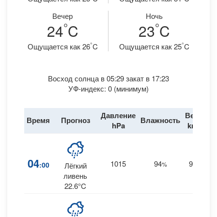
Вечер
Ночь
°
°
24
C
23
C
°
°
Ощущается как 26
C
Ощущается как 25
C
Восход солнца в 05:29 закат в 17:23
УФ-индекс: 0 (минимум)
Давление
Ветер
Время
Прогноз
Влажность
Д
hPa
km/h
04
1015
94
9
:00
%
SE
Лёгкий
0
ливень
22.6°C