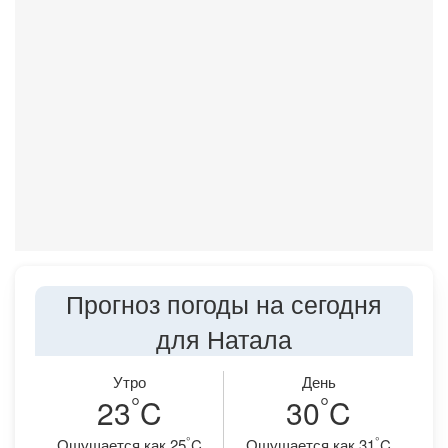
Прогноз погоды на сегодня
для Натала
Утро
День
°
°
23
C
30
C
°
°
Ощущается как 25
C
Ощущается как 31
C