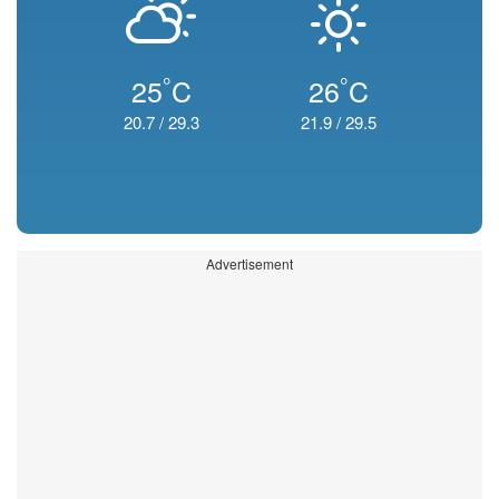
°
°
25
C
26
C
20.7
/
29.3
21.9
/
29.5
Advertisement