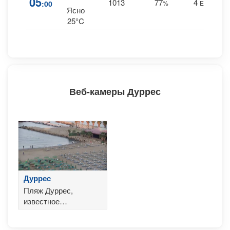
05
1013
77
4
:00
%
E
0 m
Ясно
25°C
Веб-камеры Дуррес
Дуррес
Пляж Дуррес,
известное
туристическое
направление в