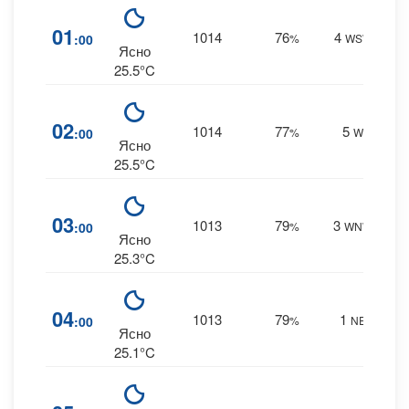
8
01
1014
76
4
:00
%
WSW
0 m
Ясно
25.5°C
9
02
1014
77
5
:00
%
W
0 m
Ясно
25.5°C
10
03
1013
79
3
:00
%
WNW
0 m
Ясно
25.3°C
9
04
1013
79
1
:00
%
NE
0 m
Ясно
25.1°C
9