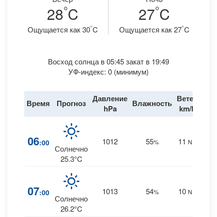
°
°
28
C
27
C
°
°
Ощущается как 30
C
Ощущается как 27
C
Восход солнца в 05:45 закат в 19:49
УФ-индекс: 0 (минимум)
Давление
Ветер
Время
Прогноз
Влажность
Дож
hPa
km/h
3
06
1012
55
11
:00
%
NE
0 m
Солнечно
25.3°C
3
07
1013
54
10
:00
%
NE
0 m
Солнечно
26.2°C