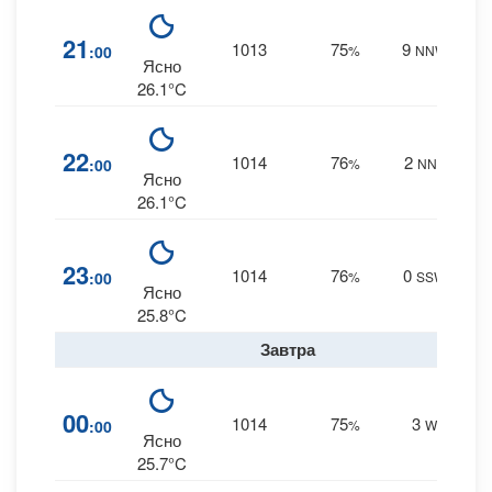
8
21
1013
75
9
:00
%
NNW
0 m
Ясно
26.1°C
8
22
1014
76
2
:00
%
NNE
0 m
Ясно
26.1°C
8
23
1014
76
0
:00
%
SSW
0 m
Ясно
25.8°C
Завтра
8
00
1014
75
3
:00
%
W
0 m
Ясно
25.7°C