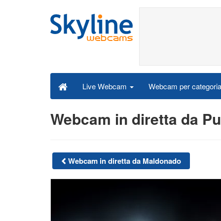
Webcam per categori
Live Webcam
Webcam in diretta da P
Webcam in diretta da Maldonado