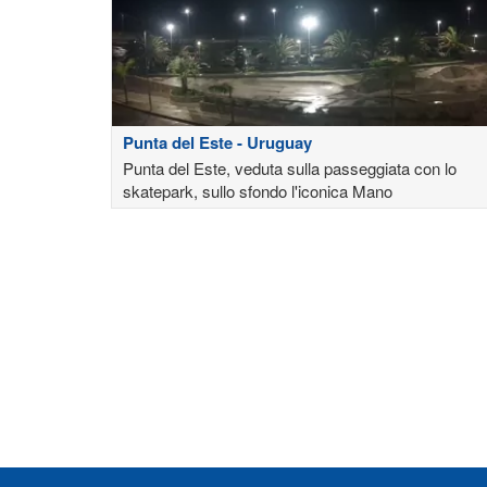
Punta del Este - Uruguay
Punta del Este, veduta sulla passeggiata con lo
skatepark, sullo sfondo l'iconica Mano