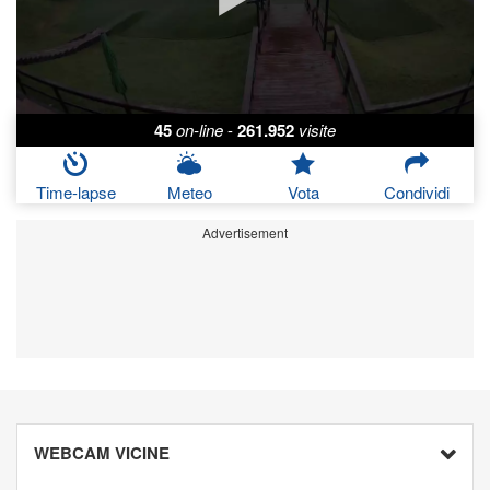
45
on-line
-
261.952
visite
Time-lapse
Meteo
Vota
Condividi
Advertisement
WEBCAM VICINE