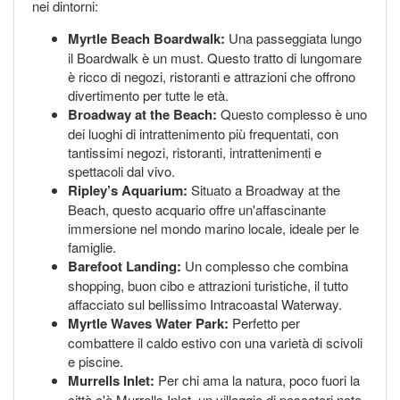
nei dintorni:
Myrtle Beach Boardwalk:
Una passeggiata lungo
il Boardwalk è un must. Questo tratto di lungomare
è ricco di negozi, ristoranti e attrazioni che offrono
divertimento per tutte le età.
Broadway at the Beach:
Questo complesso è uno
dei luoghi di intrattenimento più frequentati, con
tantissimi negozi, ristoranti, intrattenimenti e
spettacoli dal vivo.
Ripley’s Aquarium:
Situato a Broadway at the
Beach, questo acquario offre un'affascinante
immersione nel mondo marino locale, ideale per le
famiglie.
Barefoot Landing:
Un complesso che combina
shopping, buon cibo e attrazioni turistiche, il tutto
affacciato sul bellissimo Intracoastal Waterway.
Myrtle Waves Water Park:
Perfetto per
combattere il caldo estivo con una varietà di scivoli
e piscine.
Murrells Inlet:
Per chi ama la natura, poco fuori la
città c'è Murrells Inlet, un villaggio di pescatori noto