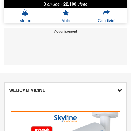
3
on-line
-
22.108
visite
Meteo
Vota
Condividi
Advertisement
WEBCAM VICINE