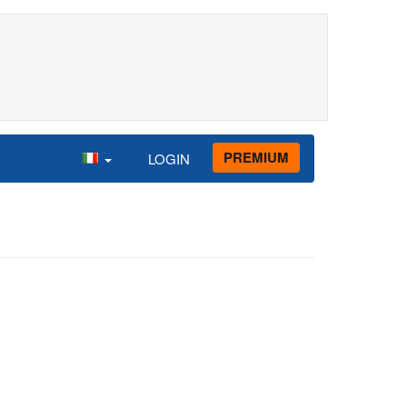
PREMIUM
LOGIN