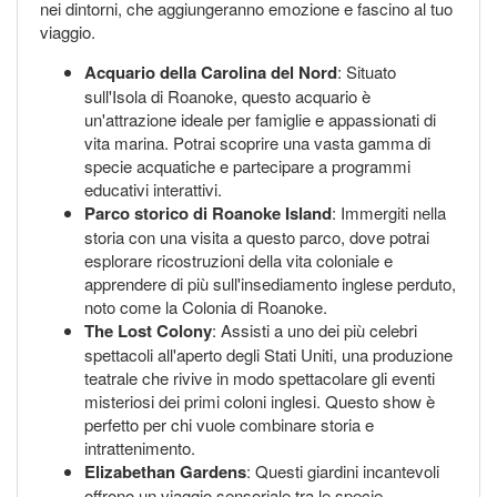
nei dintorni, che aggiungeranno emozione e fascino al tuo
viaggio.
Acquario della Carolina del Nord
: Situato
sull'Isola di Roanoke, questo acquario è
un'attrazione ideale per famiglie e appassionati di
vita marina. Potrai scoprire una vasta gamma di
specie acquatiche e partecipare a programmi
educativi interattivi.
Parco storico di Roanoke Island
: Immergiti nella
storia con una visita a questo parco, dove potrai
esplorare ricostruzioni della vita coloniale e
apprendere di più sull'insediamento inglese perduto,
noto come la Colonia di Roanoke.
The Lost Colony
: Assisti a uno dei più celebri
spettacoli all'aperto degli Stati Uniti, una produzione
teatrale che rivive in modo spettacolare gli eventi
misteriosi dei primi coloni inglesi. Questo show è
perfetto per chi vuole combinare storia e
intrattenimento.
Elizabethan Gardens
: Questi giardini incantevoli
offrono un viaggio sensoriale tra le specie