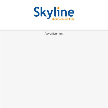
Advertisement