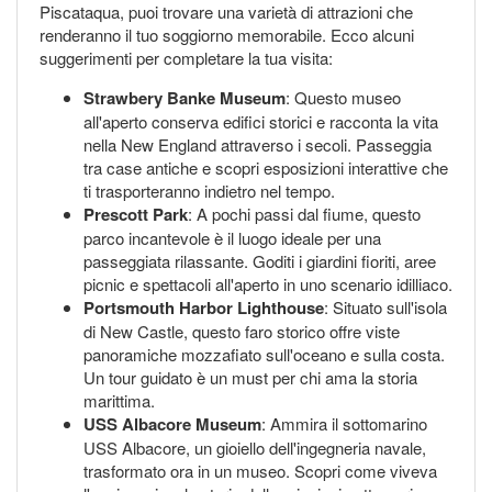
Piscataqua, puoi trovare una varietà di attrazioni che
renderanno il tuo soggiorno memorabile. Ecco alcuni
suggerimenti per completare la tua visita:
Strawbery Banke Museum
: Questo museo
all'aperto conserva edifici storici e racconta la vita
nella New England attraverso i secoli. Passeggia
tra case antiche e scopri esposizioni interattive che
ti trasporteranno indietro nel tempo.
Prescott Park
: A pochi passi dal fiume, questo
parco incantevole è il luogo ideale per una
passeggiata rilassante. Goditi i giardini fioriti, aree
picnic e spettacoli all'aperto in uno scenario idilliaco.
Portsmouth Harbor Lighthouse
: Situato sull'isola
di New Castle, questo faro storico offre viste
panoramiche mozzafiato sull'oceano e sulla costa.
Un tour guidato è un must per chi ama la storia
marittima.
USS Albacore Museum
: Ammira il sottomarino
USS Albacore, un gioiello dell'ingegneria navale,
trasformato ora in un museo. Scopri come viveva