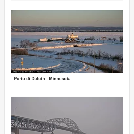
Porto di Duluth - Minnesota