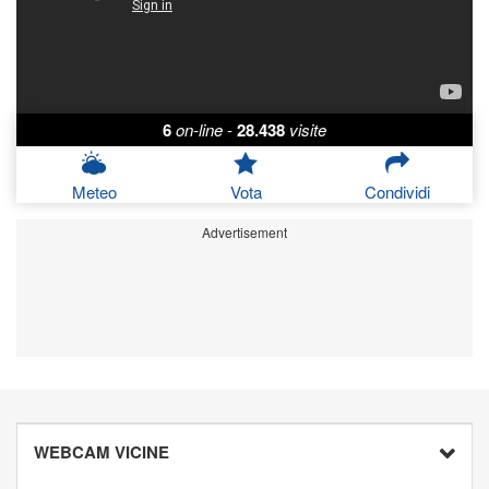
6
on-line
-
28.438
visite
Meteo
Vota
Condividi
Advertisement
WEBCAM VICINE