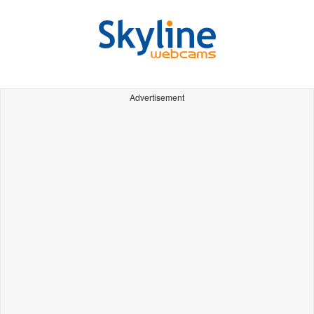
Advertisement