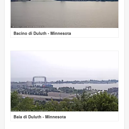
Bacino di Duluth - Minnesota
Baia di Duluth - Minnesota