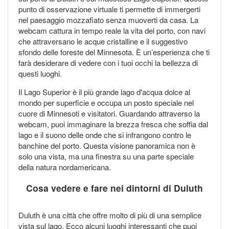
punto di osservazione virtuale ti permette di immergerti
nel paesaggio mozzafiato senza muoverti da casa. La
webcam cattura in tempo reale la vita del porto, con navi
che attraversano le acque cristalline e il suggestivo
sfondo delle foreste del Minnesota. È un’esperienza che ti
farà desiderare di vedere con i tuoi occhi la bellezza di
questi luoghi.
Il Lago Superior è il più grande lago d'acqua dolce al
mondo per superficie e occupa un posto speciale nel
cuore di Minnesoti e visitatori. Guardando attraverso la
webcam, puoi immaginare la brezza fresca che soffia dal
lago e il suono delle onde che si infrangono contro le
banchine del porto. Questa visione panoramica non è
solo una vista, ma una finestra su una parte speciale
della natura nordamericana.
Cosa vedere e fare nei dintorni di Duluth
Duluth è una città che offre molto di più di una semplice
vista sul lago. Ecco alcuni luoghi interessanti che puoi