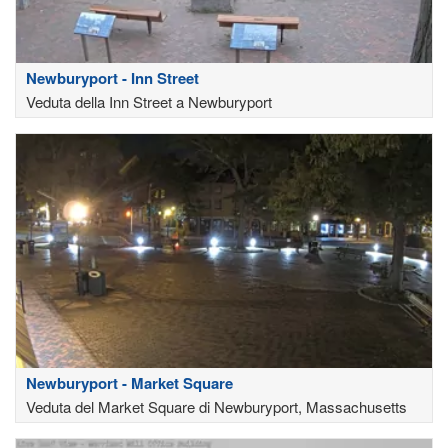
Newburyport - Inn Street
Veduta della Inn Street a Newburyport
Newburyport - Market Square
Veduta del Market Square di Newburyport, Massachusetts