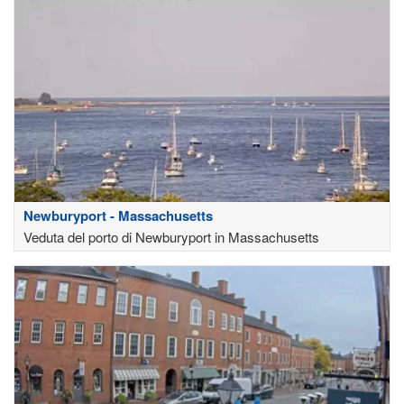
Newburyport - Massachusetts
Veduta del porto di Newburyport in Massachusetts