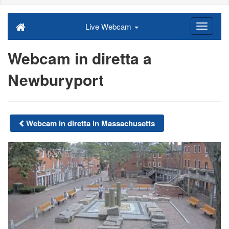
Live Webcam
Webcam in diretta a
Newburyport
Webcam in diretta in Massachusetts