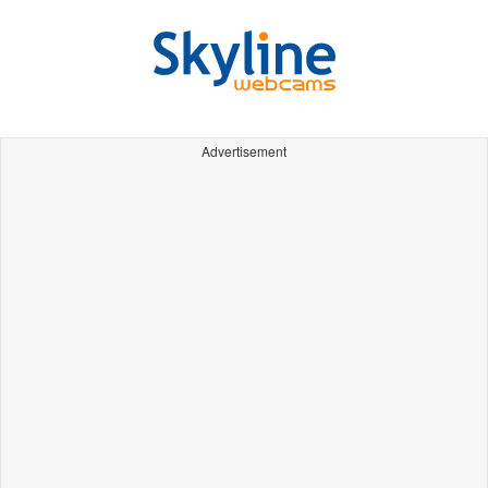
Advertisement