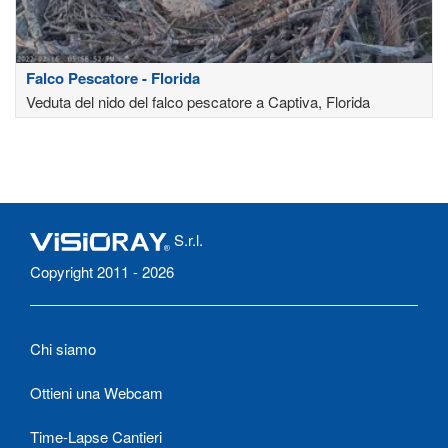
Falco Pescatore - Florida
Veduta del nido del falco pescatore a Captiva, Florida
S.r.l.
Copyright 2011 - 2026
Chi siamo
Ottieni una Webcam
Time-Lapse Cantieri