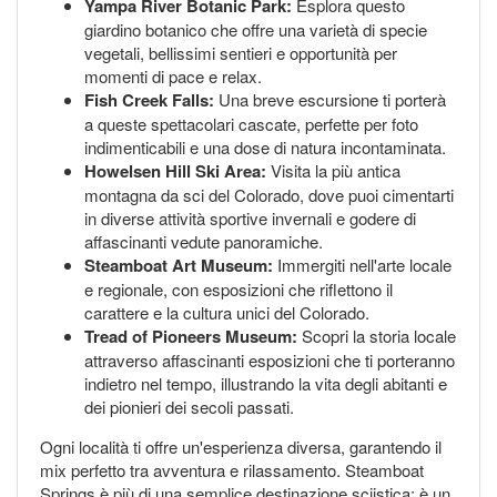
Yampa River Botanic Park:
Esplora questo
giardino botanico che offre una varietà di specie
vegetali, bellissimi sentieri e opportunità per
momenti di pace e relax.
Fish Creek Falls:
Una breve escursione ti porterà
a queste spettacolari cascate, perfette per foto
indimenticabili e una dose di natura incontaminata.
Howelsen Hill Ski Area:
Visita la più antica
montagna da sci del Colorado, dove puoi cimentarti
in diverse attività sportive invernali e godere di
affascinanti vedute panoramiche.
Steamboat Art Museum:
Immergiti nell'arte locale
e regionale, con esposizioni che riflettono il
carattere e la cultura unici del Colorado.
Tread of Pioneers Museum:
Scopri la storia locale
attraverso affascinanti esposizioni che ti porteranno
indietro nel tempo, illustrando la vita degli abitanti e
dei pionieri dei secoli passati.
Ogni località ti offre un'esperienza diversa, garantendo il
mix perfetto tra avventura e rilassamento. Steamboat
Springs è più di una semplice destinazione sciistica; è un