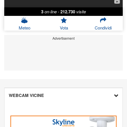
3
on-line
-
212.730
visite
Meteo
Vota
Condividi
Advertisement
WEBCAM VICINE