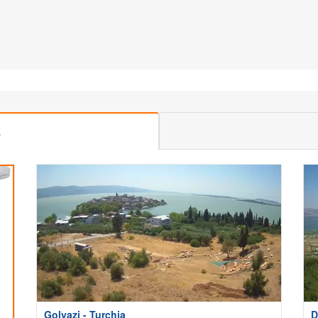
E
Golyazi - Turchia
D