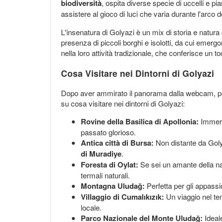
biodiversità
, ospita diverse specie di uccelli e p
assistere al gioco di luci che varia durante l'arco d
L'insenatura di Golyazi è un mix di storia e natura 
presenza di piccoli borghi e isolotti, da cui emergo
nella loro attività tradizionale, che conferisce un t
Cosa Visitare nei Dintorni di Golyazi
Dopo aver ammirato il panorama dalla webcam, pot
su cosa visitare nei dintorni di Golyazi:
Rovine della Basilica di Apollonia:
Immergi
passato glorioso.
Antica città di Bursa:
Non distante da Goly
di Muradiye
.
Foresta di Oylat:
Se sei un amante della nat
termali naturali.
Montagna Uludağ:
Perfetta per gli appassio
Villaggio di Cumalıkızık:
Un viaggio nel tem
locale.
Parco Nazionale del Monte Uludağ:
Ideale