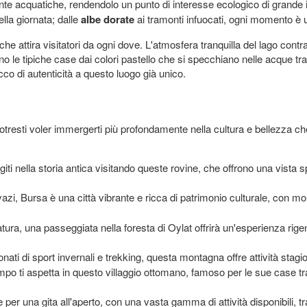
iante acquatiche, rendendolo un punto di interesse ecologico di grande
ella giornata; dalle
albe dorate
ai tramonti infuocati, ogni momento è 
che attira visitatori da ogni dove. L'atmosfera tranquilla del lago cont
no le tipiche case dai colori pastello che si specchiano nelle acque tran
occo di autenticità a questo luogo già unico.
resti voler immergerti più profondamente nella cultura e bellezza ch
ti nella storia antica visitando queste rovine, che offrono una vista s
azi, Bursa è una città vibrante e ricca di patrimonio culturale, con 
ura, una passeggiata nella foresta di Oylat offrirà un'esperienza rige
nati di sport invernali e trekking, questa montagna offre attività stagi
po ti aspetta in questo villaggio ottomano, famoso per le sue case tr
 per una gita all'aperto, con una vasta gamma di attività disponibili, 