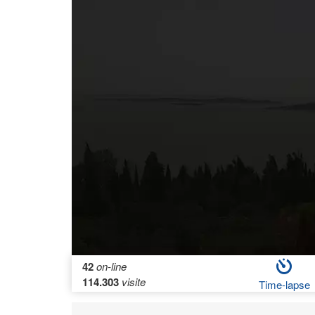
42
on-line
114.303
visite
Time-lapse