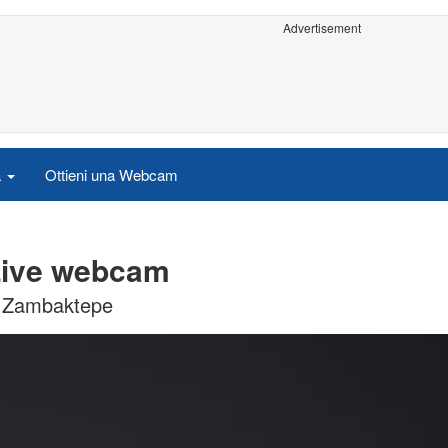
Advertisement
a
Ottieni una Webcam
 Live webcam
da Zambaktepe