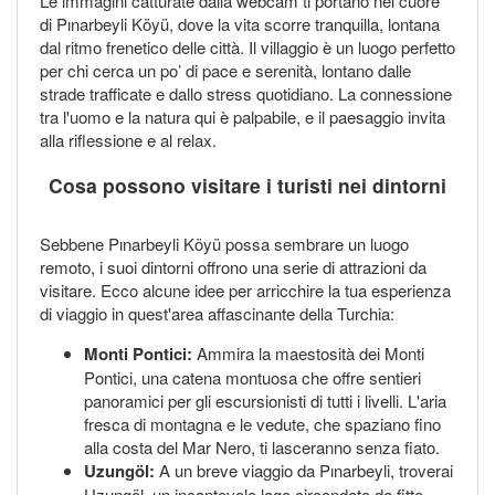
Le immagini catturate dalla webcam ti portano nel cuore
di Pınarbeyli Köyü, dove la vita scorre tranquilla, lontana
dal ritmo frenetico delle città. Il villaggio è un luogo perfetto
per chi cerca un po’ di pace e serenità, lontano dalle
strade trafficate e dallo stress quotidiano. La connessione
tra l'uomo e la natura qui è palpabile, e il paesaggio invita
alla riflessione e al relax.
Cosa possono visitare i turisti nei dintorni
Sebbene Pınarbeyli Köyü possa sembrare un luogo
remoto, i suoi dintorni offrono una serie di attrazioni da
visitare. Ecco alcune idee per arricchire la tua esperienza
di viaggio in quest'area affascinante della Turchia:
Monti Pontici:
Ammira la maestosità dei Monti
Pontici, una catena montuosa che offre sentieri
panoramici per gli escursionisti di tutti i livelli. L'aria
fresca di montagna e le vedute, che spaziano fino
alla costa del Mar Nero, ti lasceranno senza fiato.
Uzungöl:
A un breve viaggio da Pınarbeyli, troverai
Uzungöl, un incantevole lago circondato da fitte