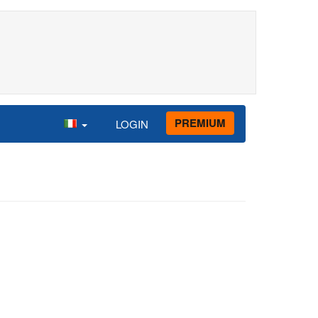
PREMIUM
LOGIN