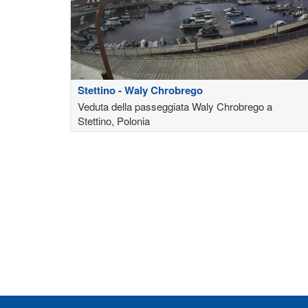
Stettino - Waly Chrobrego
Veduta della passeggiata Waly Chrobrego a
Stettino, Polonia