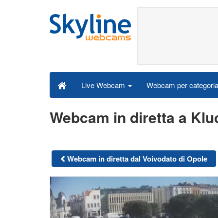
Webcam per categori
Live Webcam
Webcam in diretta a Klu
Webcam in diretta dal Voivodato di Opole