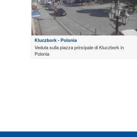
Kluczbork - Polonia
Veduta sulla piazza principale di Kluczbork in
Polonia