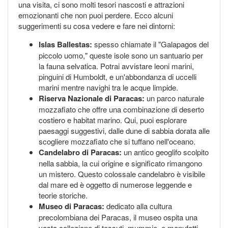
una visita, ci sono molti tesori nascosti e attrazioni
emozionanti che non puoi perdere. Ecco alcuni
suggerimenti su cosa vedere e fare nei dintorni:
Islas Ballestas:
spesso chiamate il "Galapagos del
piccolo uomo," queste isole sono un santuario per
la fauna selvatica. Potrai avvistare leoni marini,
pinguini di Humboldt, e un'abbondanza di uccelli
marini mentre navighi tra le acque limpide.
Riserva Nazionale di Paracas:
un parco naturale
mozzafiato che offre una combinazione di deserto
costiero e habitat marino. Qui, puoi esplorare
paesaggi suggestivi, dalle dune di sabbia dorata alle
scogliere mozzafiato che si tuffano nell'oceano.
Candelabro di Paracas:
un antico geoglifo scolpito
nella sabbia, la cui origine e significato rimangono
un mistero. Questo colossale candelabro è visibile
dal mare ed è oggetto di numerose leggende e
teorie storiche.
Museo di Paracas:
dedicato alla cultura
precolombiana dei Paracas, il museo ospita una
vasta collezione di tessuti, mummie, e manufatti