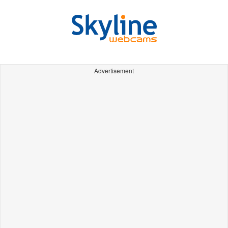
Advertisement