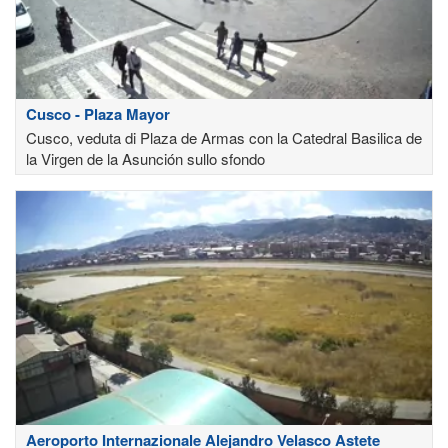
Cusco - Plaza Mayor
Cusco, veduta di Plaza de Armas con la Catedral Basilica de
la Virgen de la Asunción sullo sfondo
Aeroporto Internazionale Alejandro Velasco Astete