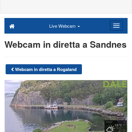
Live Webcam
Webcam in diretta a Sandnes
Webcam in diretta a Rogaland