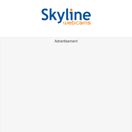
Advertisement