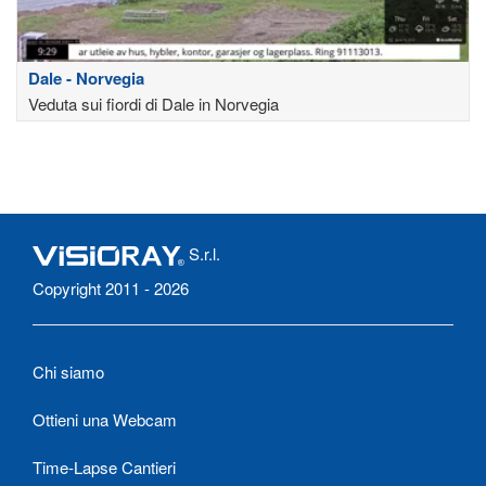
Dale - Norvegia
Veduta sui fiordi di Dale in Norvegia
S.r.l.
Copyright 2011 - 2026
Chi siamo
Ottieni una Webcam
Time-Lapse Cantieri